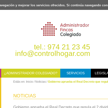
 navegación y mejorar los servicios ofrecidos. Si continúa navegando c
tel.: 974 21 23 45
info@controlhogar.com
¿ADMINISTRADOR COLEGIADO?
SERVICIOS
LEGISL
Estás en:
Inicio
/
Noticias
/
Gobierno aprueba el Real Decreto que regula
NOTICIAS
Gobierno aprueba el Real Decreto que regula el 2 divid